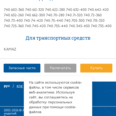
740.602-360 740.612-320 740.622-280 740.632-400 740.642-420
740.652-260 740.662-300 740.70-280 740.71-320 740.72-360
740.73-400 740.74-420 740.75-440 740.705-300 740.715-320
740.725-360 740.745-420 740.755-440 740.345-450 740.735-400
Для транспортных средств
KAMAZ
Запасные части
Распечатать
Купить
На сайте используются сооkіе-
рус
eng
файлы, в том числе сервисов
веб-аналитики. Используя
сайт, вы соглашаетесь на
обработку персональных
данных при помощи cookie-
2002-2026 © Алтайский завод прецизионных
файлов.
изделий.