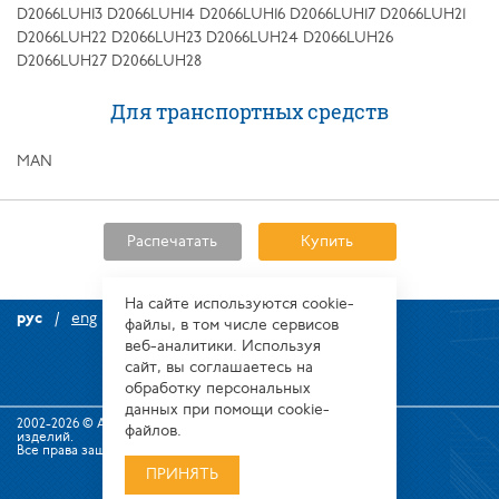
D2066LUH13 D2066LUH14 D2066LUH16 D2066LUH17 D2066LUH21
D2066LUH22 D2066LUH23 D2066LUH24 D2066LUH26
D2066LUH27 D2066LUH28
Для транспортных средств
MAN
Распечатать
Купить
На сайте используются сооkіе-
рус
eng
файлы, в том числе сервисов
веб-аналитики. Используя
сайт, вы соглашаетесь на
обработку персональных
данных при помощи cookie-
2002-2026 © Алтайский завод прецизионных
файлов.
изделий.
Все права защищены.
ПРИНЯТЬ