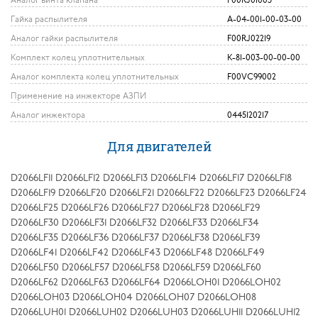
Аналог винта клапана
F00RJ01005
Гайка распылителя
А-04-001-00-03-00
Аналог гайки распылителя
F00RJ02219
Комплект колец уплотнительных
К-81-003-00-00-00
Аналог комплекта колец уплотнительных
F00VC99002
Применение на инжекторе АЗПИ
Аналог инжектора
0445120217
Для двигателей
D2066LF11 D2066LF12 D2066LF13 D2066LF14 D2066LF17 D2066LF18
D2066LF19 D2066LF20 D2066LF21 D2066LF22 D2066LF23 D2066LF24
D2066LF25 D2066LF26 D2066LF27 D2066LF28 D2066LF29
D2066LF30 D2066LF31 D2066LF32 D2066LF33 D2066LF34
D2066LF35 D2066LF36 D2066LF37 D2066LF38 D2066LF39
D2066LF41 D2066LF42 D2066LF43 D2066LF48 D2066LF49
D2066LF50 D2066LF57 D2066LF58 D2066LF59 D2066LF60
D2066LF62 D2066LF63 D2066LF64 D2066LOH01 D2066LOH02
D2066LOH03 D2066LOH04 D2066LOH07 D2066LOH08
D2066LUH01 D2066LUH02 D2066LUH03 D2066LUH11 D2066LUH12