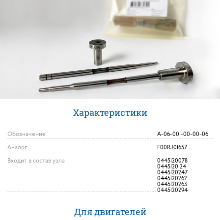
Характеристики
Обозначение
A-06-001-00-00-06
Аналог
F00RJ01657
Входит в состав узла
0445120078
0445120124
0445120247
0445120262
0445120263
0445120294
Для двигателей