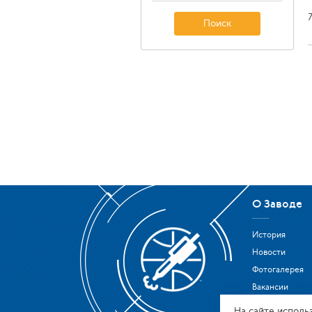
Поиск
О Заводе
История
Новости
Фотогалерея
Вакансии
Охрана труда
На сайте исполь