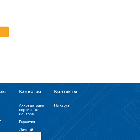
ры
Качество
Контакты
Аккредитация
На карте
сервисных
центров
е
Гарантия
Личный
юторы
кабинет