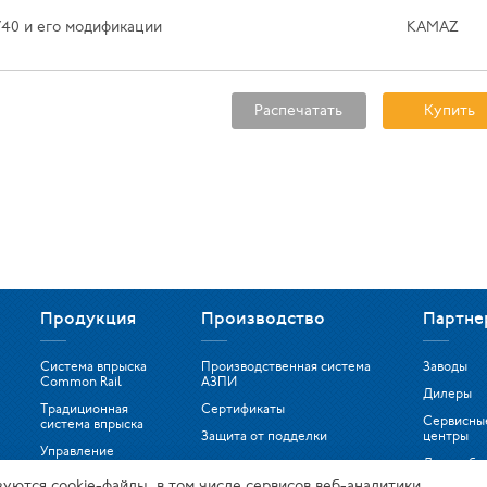
740 и его модификации
KAMAZ
Распечатать
Купить
Продукция
Производство
Партне
Система впрыска
Производственная система
Заводы
Common Rail
АЗПИ
Дилеры
Традиционная
Сертификаты
Сервисны
система впрыска
Защита от подделки
центры
Управление
Дистрибь
двигателем
зуются сооkіе-файлы, в том числе сервисов веб-аналитики.