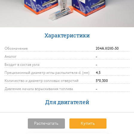
Характеристики
Обозначение
204А.1112110-50
Аналог
-
Входит в состав узла
-
Прецизионный диаметр иглы распылителя d, (мм)
4,5
Количество и диаметр сопловых отверстий
5*0,300
Давление начала впрыскивания топлива
-
Для двигателей
Распечатать
Купить