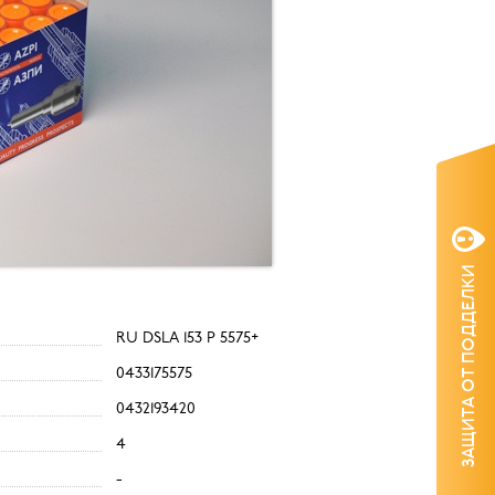
ЗАЩИТА ОТ ПОДДЕЛКИ
RU DSLA 153 P 5575+
0433175575
0432193420
4
-