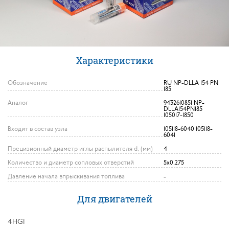
Характеристики
Обозначение
RU NP-DLLA 154 PN
185
Аналог
9432610851 NP-
DLLA154PN185
105017-1850
Входит в состав узла
105118-6040 105118-
6041
Прецизионный диаметр иглы распылителя d, (мм)
4
Количество и диаметр сопловых отверстий
5х0,275
Давление начала впрыскивания топлива
-
Для двигателей
4HG1